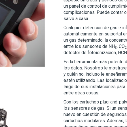
un panel de control de cumplimie
complicaciones. Puede contar c
salvo a casa
Cualquier detección de gas e i
automáticamente en su portal en
un gas determinado, la concentra
entre los sensores de NH
, CO
3
2
detector de fotoionización, HC
Es la herramienta más potente d
los datos. Nosotros le mostrar
y quién no, incluso le enseñar
estén utilizando. Las localizac
largo de sus instalaciones para
entre otras cosas.
Con los cartuchos plug-and-paly
los sensores de gas. Si un sens
nuevo en cuestión de segundos g
cartuchos modulares. Además, la 
dispositivos con nuevos senso