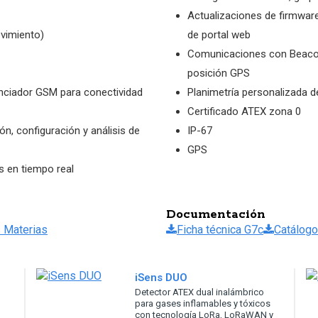
Actualizaciones de firmware 
vimiento)
de portal web
Comunicaciones con Beacon
posición GPS
nciador GSM para conectividad
Planimetría personalizada de
Certificado ATEX zona 0
ón, configuración y análisis de
IP-67
GPS
s en tiempo real
Documentación
 Materias
Ficha técnica G7c
Catálogo
iSens DUO
Detector ATEX dual inalámbrico
para gases inflamables y tóxicos
con tecnología LoRa, LoRaWAN y