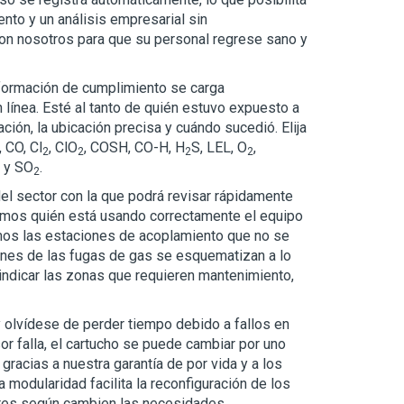
nto y un análisis empresarial sin
on nosotros para que su personal regrese sano y
nformación de cumplimiento se carga
 línea. Esté al tanto de quién estuvo expuesto a
ción, la ubicación precisa y cuándo sucedió. Elija
, CO, Cl
, ClO
, COSH, CO-H, H
S, LEL, O
,
2
2
2
2
N y SO
.
2
el sector con la que podrá revisar rápidamente
emos quién está usando correctamente el equipo
emos las estaciones de acoplamiento que no se
iones de las fugas de gas se esquematizan a lo
 indicar las zonas que requieren mantenimiento,
 olvídese de perder tiempo debido a fallos en
or falla, el cartucho se puede cambiar por uno
racias a nuestra garantía de por vida y a los
modularidad facilita la reconfiguración de los
res según cambien las necesidades.