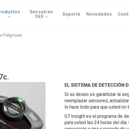
roductos
Sensotran
Soporte
Novedades
Cont
365
s Peligrosas
7c.
EL SISTEMA DE DETECCIÓN 
Si su deseo es garantizar la se
reemplazar sensores, actualiza
lo hace todo para que usted no 
G7 Insight es el programa de d
para usted las 24 horas del día.
exposición a gas y periodo de u