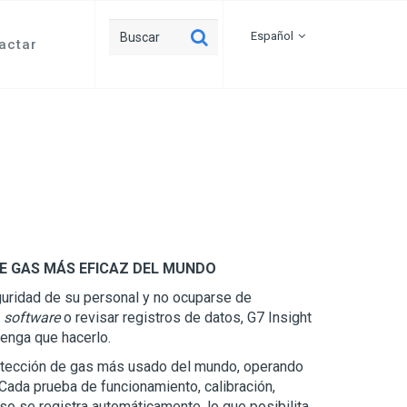
Español
actar
DE GAS MÁS EFICAZ DEL MUNDO
guridad de su personal y no ocuparse de
r
software
o revisar registros de datos, G7 Insight
tenga que hacerlo.
etección de gas más usado del mundo, operando
 Cada prueba de funcionamiento, calibración,
so se registra automáticamente, lo que posibilita