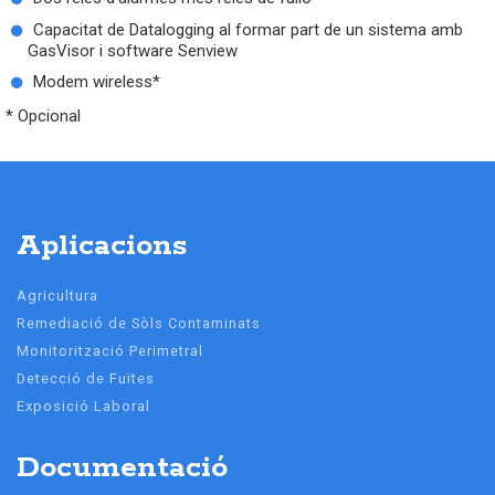
Capacitat de Datalogging al formar part de un sistema amb
GasVisor i software Senview
Modem wireless*
* Opcional
Aplicacions
Agricultura
Remediació de Sòls Contaminats
Monitorització Perimetral
Detecció de Fuïtes
Exposició Laboral
Documentació