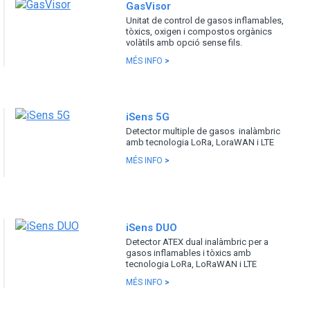
GasVisor
Unitat de control de gasos inflamables,
tòxics, oxigen i compostos orgànics
volàtils amb opció sense fils.
MÉS INFO
>
iSens 5G
Detector multiple de gasos inalàmbric
amb tecnologia LoRa, LoraWAN i LTE
MÉS INFO
>
iSens DUO
Detector ATEX dual inalàmbric per a
gasos inflamables i tòxics amb
tecnologia LoRa, LoRaWAN i LTE
MÉS INFO
>