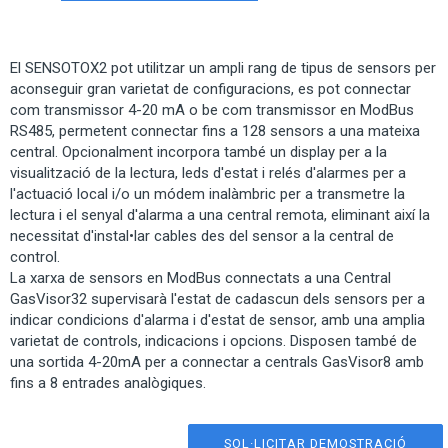
El SENSOTOX2 pot utilitzar un ampli rang de tipus de sensors per
aconseguir gran varietat de configuracions, es pot connectar
com transmissor 4-20 mA o be com transmissor en ModBus
RS485, permetent connectar fins a 128 sensors a una mateixa
central. Opcionalment incorpora també un display per a la
visualització de la lectura, leds d'estat i relés d'alarmes per a
l'actuació local i/o un módem inalàmbric per a transmetre la
lectura i el senyal d'alarma a una central remota, eliminant així la
necessitat d'instal•lar cables des del sensor a la central de
control.
La xarxa de sensors en ModBus connectats a una Central
GasVisor32 supervisarà l'estat de cadascun dels sensors per a
indicar condicions d'alarma i d'estat de sensor, amb una amplia
varietat de controls, indicacions i opcions. Disposen també de
una sortida 4-20mA per a connectar a centrals GasVisor8 amb
fins a 8 entrades analògiques.
SOL·LICITAR DEMOSTRACIÓ