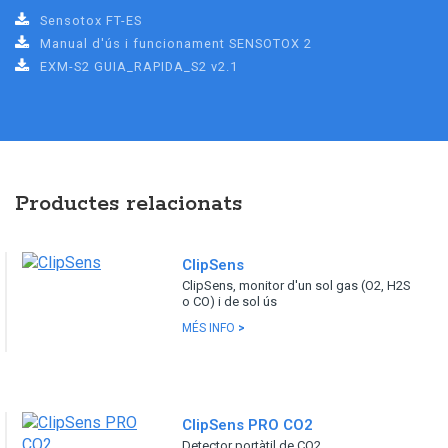
Sensotox FT-ES
Manual d'ús i funcionament SENSOTOX 2
EXM-S2 GUIA_RAPIDA_S2 v2.1
Productes relacionats
ClipSens
ClipSens, monitor d'un sol gas (O2, H2S
o CO) i de sol ús
MÉS INFO
>
ClipSens PRO CO2
Detector portàtil de CO2