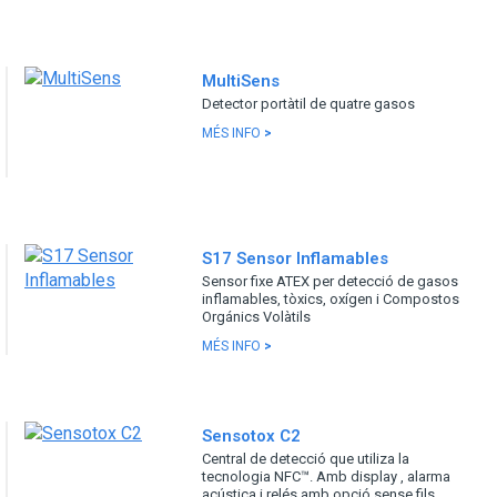
MultiSens
Detector portàtil de quatre gasos
MÉS INFO
>
S17 Sensor Inflamables
Sensor fixe ATEX per detecció de gasos
inflamables, tòxics, oxígen i Compostos
Orgánics Volàtils
MÉS INFO
>
Sensotox C2
Central de detecció que utiliza la
tecnologia NFC™. Amb display , alarma
acústica i relés amb opció sense fils.