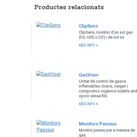
Productes relacionats
ClipSens
ClipSens, monitor d'un sol gas
(O2, H2S o CO) i de sol ús
MÉS INFO
>
GasVisor
Unitat de control de gasos
inflamables, tòxics, oxigen i
compostos orgànics volàtils am
opció sense fils.
MÉS INFO
>
Monitors Passius
Monitor passiu per a mesura de
gas