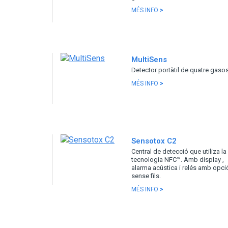
MÉS INFO
>
MultiSens
Detector portàtil de quatre gaso
MÉS INFO
>
Sensotox C2
Central de detecció que utiliza la
tecnologia NFC™. Amb display ,
alarma acústica i relés amb opci
sense fils.
MÉS INFO
>