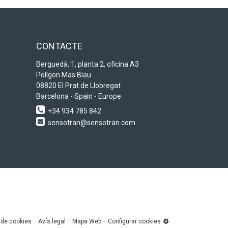
CONTACTE
Berguedà, 1, planta 2, oficina A3
Polígon Mas Blau
08820 El Prat de Llobregat
Barcelona - Spain - Europe
+34 934 785 842
sensotran@sensotran.com
a de cookies
Avís legal
Mapa Web
Configurar cookies