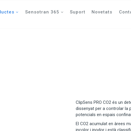
ductes
Sensotran 365
Suport
Novetats
Cont
ClipSens PRO CO2 és un detec
dissenyat per a controlar la p
potencials en espais confina
El CO2 acumulat en àrees mal
incolor i inodor i està class