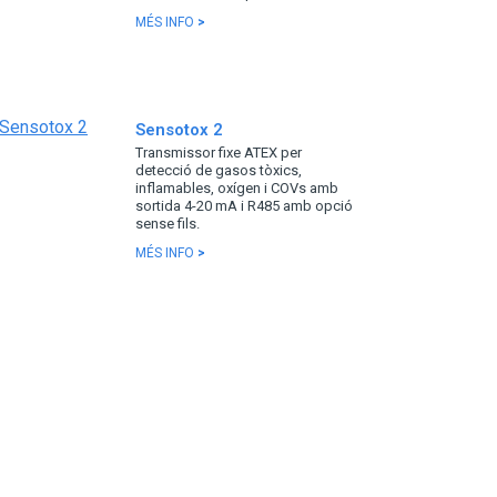
MÉS INFO
>
Sensotox 2
Transmissor fixe ATEX per
detecció de gasos tòxics,
inflamables, oxígen i COVs amb
sortida 4-20 mA i R485 amb opció
sense fils.
MÉS INFO
>