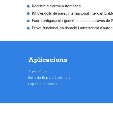
Registre d'alarma automàtica
Kit d'endolls de paret internacional intercambiabl
Fàcil configuració i gestió de dades a través de 
Prova funcional, cal·libració i advertència d'aut
Aplicacions
Agricultura
Entrada Espais Confinats
Exposició Laboral