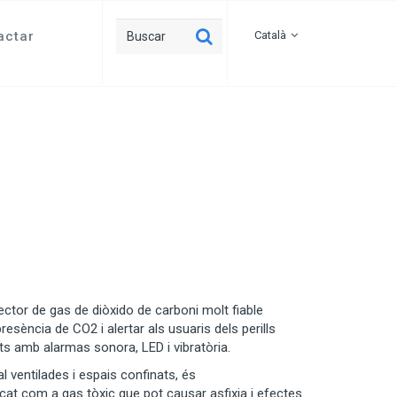
actar
Català
tor de gas de diòxido de carboni molt fiable
resència de CO2 i alertar als usuaris dels perills
ts amb alarmas sonora, LED i vibratòria.
 ventilades i espais confinats, és
ificat com a gas tòxic que pot causar asfixia i efectes