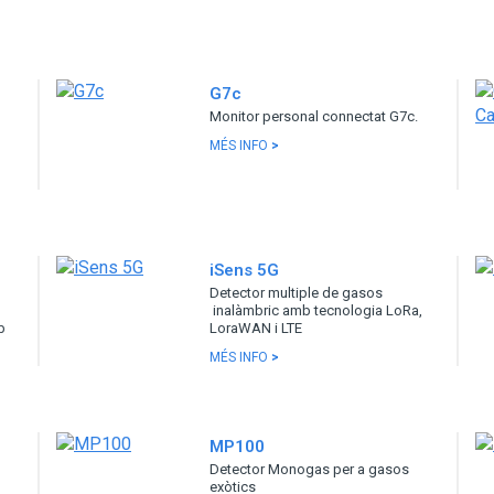
G7c
Monitor personal connectat G7c.
MÉS INFO
>
iSens 5G
Detector multiple de gasos
inalàmbric amb tecnologia LoRa,
b
LoraWAN i LTE
MÉS INFO
>
MP100
Detector Monogas per a gasos
exòtics