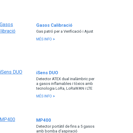
Gasos Calibració
Gas patró per a Verificació i Ajust
MÉS INFO
>
iSens DUO
Detector ATEX dual inalàmbric per
a gasos inflamables i tòxics amb
tecnologia LoRa, LoRaWAN i LTE
MÉS INFO
>
MP400
Detector portàtil de fins a 5 gasos
amb bomba d'aspiració