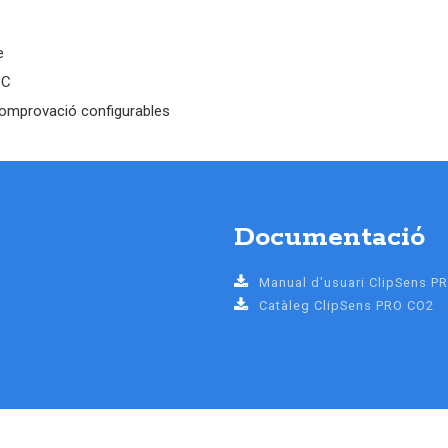
e
PC
ocomprovació configurables
Documentació
Manual d'usuari ClipSens P
Catàleg ClipSens PRO CO2