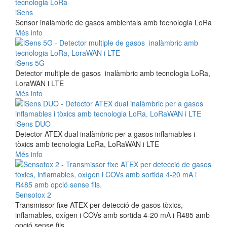
iSens
Sensor inalàmbric de gasos ambientals amb tecnologia LoRa
Més info
iSens 5G
Detector multiple de gasos inalàmbric amb tecnologia LoRa,
LoraWAN i LTE
Més info
iSens DUO
Detector ATEX dual inalàmbric per a gasos inflamables i
tòxics amb tecnologia LoRa, LoRaWAN i LTE
Més info
Sensotox 2
Transmissor fixe ATEX per detecció de gasos tòxics,
inflamables, oxígen i COVs amb sortida 4-20 mA i R485 amb
opció sense fils.