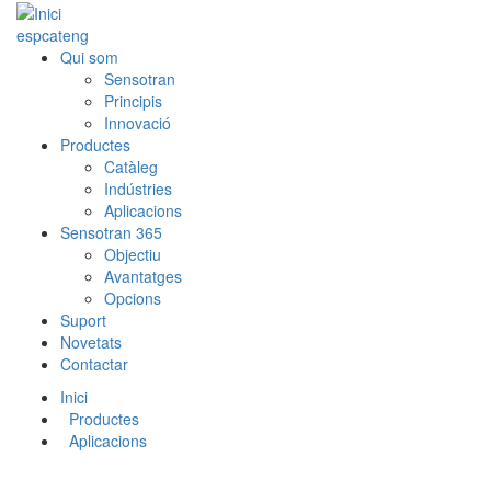
esp
cat
eng
Qui som
Sensotran
Principis
Innovació
Productes
Catàleg
Indústries
Aplicacions
Sensotran 365
Objectiu
Avantatges
Opcions
Suport
Novetats
Contactar
Inici
Productes
Aplicacions