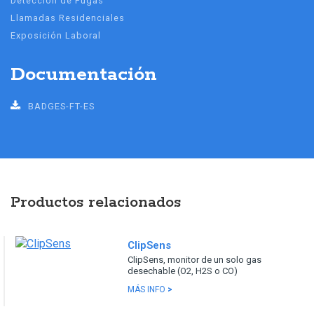
Detección de Fugas
Llamadas Residenciales
Exposición Laboral
Documentación
BADGES-FT-ES
Productos relacionados
ClipSens
ClipSens, monitor de un solo gas
desechable (O2, H2S o CO)
MÁS INFO
>