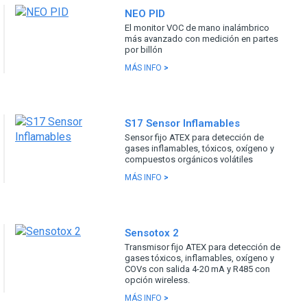
NEO PID
El monitor VOC de mano inalámbrico
más avanzado con medición en partes
por billón
MÁS INFO
>
S17 Sensor Inflamables
Sensor fijo ATEX para detección de
gases inflamables, tóxicos, oxígeno y
compuestos orgánicos volátiles
MÁS INFO
>
Sensotox 2
Transmisor fijo ATEX para detección de
gases tóxicos, inflamables, oxígeno y
COVs con salida 4-20 mA y R485 con
opción wireless.
MÁS INFO
>